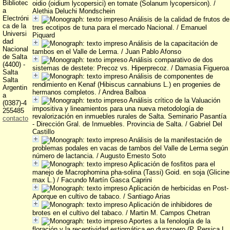
Bibliotec
oidio (oidium lycopersici) en tomate (Solanum lycopersicon).
/
a
Alethia Deluchi Mondschein
Electróni
Análisis de la calidad de frutos de
ca de la
tres ecotipos de tuna para el mercado Nacional.
/ Emanuel
Universi
Piquard
dad
Análisis de la capacitación de
Nacional
tambos en el Valle de Lerma.
/ Juan Pablo Afonso
de Salta
Análisis comparativo de dos
(4400) -
sistemas de destete: Precoz vs. Hiperprecoz.
/ Damasia Figueroa
Salta
Análisis de componentes de
Salta
rendimiento en Kenaf (Hibiscus cannabiuns L.) en progenies de
Argentin
hermanos completos.
/ Andrea Balboa
a
Análisis crítico de la Valuación
(0387)-4
impositiva y lineamientos para una nueva metodología de
255485
revalorización en inmuebles rurales de Salta. Seminario Pasantía
contacto
- Dirección Gral. de Inmuebles. Provincia de Salta.
/ Gabriel Del
Castillo
Análisis de la manifestación de
problemas podales en vacas de tambos del Valle de Lerma según
número de lactancia.
/ Augusto Ernesto Soto
Aplicación de fosfitos para el
manejo de Macrophomina pha-solina (Tassi) Goid. en soja (Glicine
max L.)
/ Facundo Martín Gasca Caprini
Aplicación de herbicidas en Post-
Aporque en cultivo de tabaco.
/ Santiago Arias
Aplicación de inhibidores de
brotes en el cultivo del tabaco.
/ Martin M. Campos Chetran
Aportes a la fenología de la
floración y la receptividad estigmática en duraznero (P. Persica L.