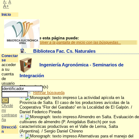
A-
A
A+
Inicio
A partir de esta página puede:
Volver a la pantalla de inicio con las búsquedas...
.
Biblioteca Fac. Cs. Naturales
Conectar
se
Ingeniería Agronómica - Seminarios de
acceder
a su
cuenta
Integración
de
usuario
211 resultado(s)
Refinar búsqueda
La actividad apícola en la
Provincia de Salta. El caso de los productores avícolas de la
Olvidé
Cooperativa “Flor del Garabato” en la Localidad de El Galpón.
/
mi
Daniel Federico Pineda
contrase
Almendro en Salta. Evaluación de
ña
cultivares de almendro (P. Amigdalus Batsch) por sus
características productivas en el Valle de Lerma, Salta
Direcció
(Argentina).
/ Sergio Daniel Chireno
n
Alternativas para el manejo del