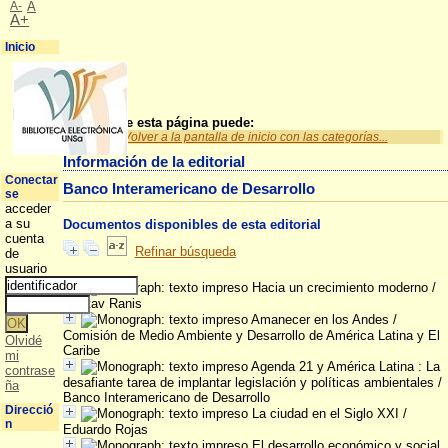
A-
A
A+
Inicio
A partir de esta página puede:
Volver a la pantalla de inicio con las categorías...
Información de la editorial
Conectar
Banco Interamericano de Desarrollo
se
acceder
a su
Documentos disponibles de esta editorial
cuenta
Refinar búsqueda
de
usuario
Hacia un crecimiento moderno
/
Gustav Ranis
Amanecer en los Andes
/
Comisión de Medio Ambiente y Desarrollo de América Latina y El
Olvidé
Caribe
mi
Agenda 21 y América Latina : La
contrase
desafiante tarea de implantar legislación y políticas ambientales
/
ña
Banco Interamericano de Desarrollo
Direcció
La ciudad en el Siglo XXI
/
n
Eduardo Rojas
El desarrollo económico y social