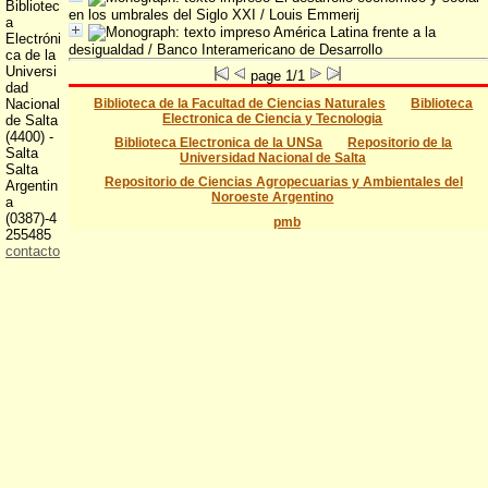
Bibliotec
en los umbrales del Siglo XXI
/ Louis Emmerij
a
América Latina frente a la
Electróni
desigualdad
/ Banco Interamericano de Desarrollo
ca de la
Universi
page 1/1
dad
Nacional
Biblioteca de la Facultad de Ciencias Naturales
Biblioteca
Electronica de Ciencia y Tecnologia
de Salta
(4400) -
Biblioteca Electronica de la UNSa
Repositorio de la
Salta
Universidad Nacional de Salta
Salta
Repositorio de Ciencias Agropecuarias y Ambientales del
Argentin
Noroeste Argentino
a
(0387)-4
pmb
255485
contacto