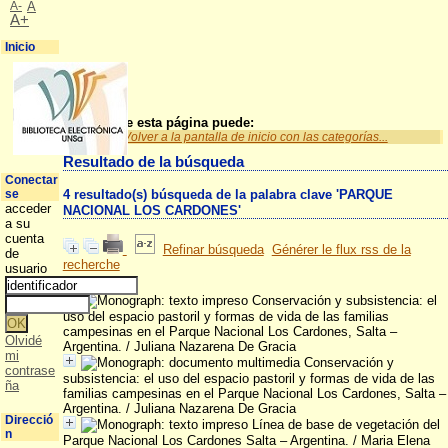
A-
A
A+
Inicio
A partir de esta página puede:
Volver a la pantalla de inicio con las categorías...
Resultado de la búsqueda
Conectar
se
4 resultado(s) búsqueda de la palabra clave 'PARQUE
acceder
NACIONAL LOS CARDONES'
a su
cuenta
Refinar búsqueda
Générer le flux rss de la
de
recherche
usuario
Conservación y subsistencia: el
uso del espacio pastoril y formas de vida de las familias
campesinas en el Parque Nacional Los Cardones, Salta –
Olvidé
Argentina.
/ Juliana Nazarena De Gracia
mi
Conservación y
contrase
subsistencia: el uso del espacio pastoril y formas de vida de las
ña
familias campesinas en el Parque Nacional Los Cardones, Salta –
Argentina.
/ Juliana Nazarena De Gracia
Direcció
Línea de base de vegetación del
n
Parque Nacional Los Cardones Salta – Argentina.
/ Maria Elena