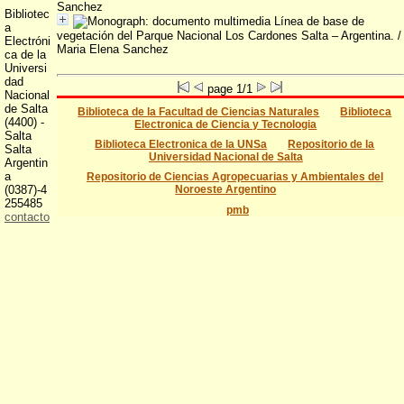
Sanchez
Bibliotec
Línea de base de
a
vegetación del Parque Nacional Los Cardones Salta – Argentina.
/
Electróni
Maria Elena Sanchez
ca de la
Universi
dad
page 1/1
Nacional
de Salta
Biblioteca de la Facultad de Ciencias Naturales
Biblioteca
(4400) -
Electronica de Ciencia y Tecnologia
Salta
Biblioteca Electronica de la UNSa
Repositorio de la
Salta
Universidad Nacional de Salta
Argentin
a
Repositorio de Ciencias Agropecuarias y Ambientales del
(0387)-4
Noroeste Argentino
255485
pmb
contacto