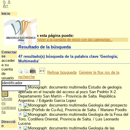
A-
A
A+
Inicio
A partir de esta página puede:
Volver a la pantalla de inicio con las categorías...
Resultado de la búsqueda
Conectar
se
47 resultado(s) búsqueda de la palabra clave 'Geología;
acceder
Multimedia'
a su
cuenta
Refinar búsqueda
Générer le flux rss de la
de
recherche
usuario
Estudio de geología
aplicada en el trazado del acceso al pozo San Pedrito X-2.
Departamento San Martín – Provincia de Salta. República
Olvidé
Argentina.
/ Edgardo Garcia Lopez
mi
Geología del prospecto
contrase
Lindero (Pórfido de Cu-Au), Provincia de Salta.
/ Mariano Poodts
ña
Geología de la Fosa del
Toro, Cordillera Oriental, Provincia de Salta.
/ Luis Leonardo
Direcció
Lucena
n
Geología de las