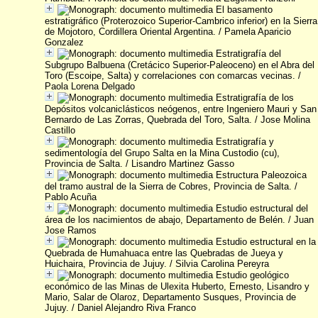
El basamento
estratigráfico (Proterozoico Superior-Cambrico inferior) en la Sierra
de Mojotoro, Cordillera Oriental Argentina.
/ Pamela Aparicio
Gonzalez
Estratigrafía del
Subgrupo Balbuena (Cretácico Superior-Paleoceno) en el Abra del
Toro (Escoipe, Salta) y correlaciones con comarcas vecinas.
/
Paola Lorena Delgado
Estratigrafía de los
Depósitos volcaniclásticos neógenos, entre Ingeniero Mauri y San
Bernardo de Las Zorras, Quebrada del Toro, Salta.
/ Jose Molina
Castillo
Estratigrafía y
sedimentología del Grupo Salta en la Mina Custodio (cu),
Provincia de Salta.
/ Lisandro Martinez Gasso
Estructura Paleozoica
del tramo austral de la Sierra de Cobres, Provincia de Salta.
/
Pablo Acuña
Estudio estructural del
área de los nacimientos de abajo, Departamento de Belén.
/ Juan
Jose Ramos
Estudio estructural en la
Quebrada de Humahuaca entre las Quebradas de Jueya y
Huichaira, Provincia de Jujuy.
/ Silvia Carolina Pereyra
Estudio geológico
económico de las Minas de Ulexita Huberto, Ernesto, Lisandro y
Mario, Salar de Olaroz, Departamento Susques, Provincia de
Jujuy.
/ Daniel Alejandro Riva Franco