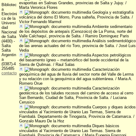
evaporitas en Salinas Grandes, provincias de Salta y Jujuy.
/
Bibliotec
Marta Veronica Flores
a
Geología y estratigrafía
Electróni
volcánica del domo El Morro, Puna salteña, Provincia de Salta.
/
ca de la
Victor Fernando Marmol
Universi
Ambiente sedimentario
dad
de los depósitos de antepaís (Cenozoico) de La Poma, norte del
Nacional
Valle Calchaquí, provincia de Salta.
/ Ramiro Dominguez Paris
de Salta
Análisis sedimentológico
(4400) -
Salta
de las arenas actuales del río Toro, provincia de Salta.
/ José Luis
Salta
Vedia
Argentin
Aspectos petrológicos
a
del basamento ígneo – metamórfico del borde occidental de la
(0387)-4
Sierra de Quilmas.
/ Raul Salas
255485
Caracterización
contacto
geoquímica del agua de lluvia del sector norte del Valle de Lerma
y su relación con la geoquímica del agua subterránea.
/ Maria A.
Romero Orue
Caracterización
geotécnica de los taludes rocosos del camino de acceso al cerro
San Bernardo, Ciudad de Salta, Provincia de Salta.
/ Luciana
Cerusico
Cuerpos y diques ácidos
vinculados al Yacimiento de Uranio Las Termas, Sierra de
Fiambalá. Departamento de Tinogasta, Provincia de Catamarca.
/
Gonzalo Mauro De la Hoz
Diques básicos
vinculados al Yacimiento de Uranio Las Termas. Sierra de
Fiambalá. Provincia de Catamarca.
/ Maria Eugenia Franzoni