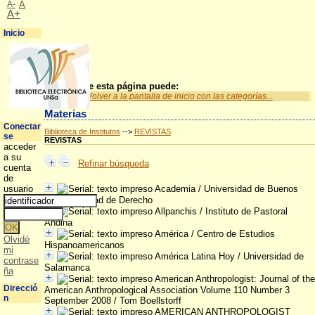
A-
A
A+
Inicio
A partir de esta página puede:
Volver a la pantalla de inicio con las categorías...
Materias
Conectar
Biblioteca de Institutos
-->
REVISTAS
se
REVISTAS
acceder
a su
Refinar búsqueda
cuenta
de
usuario
Academia
/ Universidad de Buenos
Aires.Facultad de Derecho
Allpanchis
/ Instituto de Pastoral
Andina
América
/ Centro de Estudios
Olvidé
Hispanoamericanos
mi
América Latina Hoy
/ Universidad de
contrase
Salamanca
ña
American Anthropologist: Journal of the
Direcció
American Anthropological Association Volume 110 Number 3
n
September 2008
/ Tom Boellstorff
AMERICAN ANTHROPOLOGIST