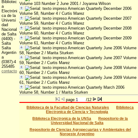
Bibliotec
Volume 103 Number 2 June 2001
/ Joyanna Wilson
a
American Quarterly December 2006
Electróni
Volume 58, Number 4
/ Curtis Marez
ca de la
American Quarterly December 2007
Universi
Volume 59, Number 4
/ Curtis Marez
dad
American Quarterly December 2008
Nacional
Volume 60, Number 4
/ Curtis Marez
de Salta
American Quarterly December 2009
(4400) -
Volume 61, Number 4
/ Curtis Marez
Salta
Salta
American Quarterly June 2006 Volume
Argentin
58, Number 2
/ Marita Sturken
a
American Quarterly June 2007 Volume
(0387)-4
59, Number 2
/ Curtis Marez
255485
American Quarterly June 2008 Volume
contacto
60, Number 2
/ Curtis Marez
American Quarterly June 2009 Volume
61, Number 2
/ Curtis Marez
American Quarterly March 2006
Volume 58, Number 1
/ Marita Sturken
page
/12
Biblioteca de la Facultad de Ciencias Naturales
Biblioteca
Electronica de Ciencia y Tecnologia
Biblioteca Electronica de la UNSa
Repositorio de la
Universidad Nacional de Salta
Repositorio de Ciencias Agropecuarias y Ambientales del
Noroeste Argentino