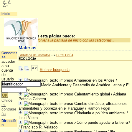
A-
A
A+
Inicio
A partir de esta página puede:
Volver a la pantalla de inicio con las categorías...
Materias
Conectar
Biblioteca de Institutos
-->
ECOLOGÍA
se
ECOLOGÍA
acceder
a su
Refinar búsqueda
cuenta
de
usuario
Amanecer en los Andes
/
Comisión de Medio Ambiente y Desarrollo de América Latina y El
Caribe
Calentamiento global
/ Adriana
Patricia Cabrera
Olvidé
Cambio climático, alteraciones
mi
ambientales y pobreza en el Paraguay
/ Ramón Fogel
contrase
Cidadania e política ambiental
/
ña
Liszt Vieira
Direcció
¿Cómo puedo ayudar a la tierra?
n
/ Francisco R. Velasco
Ecojuegos
/ Leonor Vila