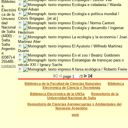
Bibliotec
Ecologia e cidadania
/ Wanda
a
Engel Aduan
Electróni
Ecología e política mundial
/
ca de la
Clóvis Brigagao...[et al.]
Universi
dad
Ecología
/ Norma Cantoni
Nacional
Ecología y desarrollo
/ Ingemar
de Salta
Hedstrom
(4400) -
La ecología y la economía
/ Joan
Salta
Martinez Alier
Salta
El Ayutorio
/ Wilfredo Martínez
Argentin
Duarte
a
En el zoo
/ Beatriz Goldstein
(0387)-4
Estratégias de transiçao para o
255485
século XXI
/ Ignacy Sachs
contacto
A farsa ecológica
/ Roberto Freire
page
/3
Biblioteca de la Facultad de Ciencias Naturales
Biblioteca
Electronica de Ciencia y Tecnologia
Biblioteca Electronica de la UNSa
Repositorio de la
Universidad Nacional de Salta
Repositorio de Ciencias Agropecuarias y Ambientales del
Noroeste Argentino
pmb