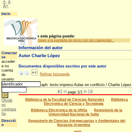
A-
A
A+
Inicio
A partir de esta página puede:
Volver a la pantalla de inicio con las categorías...
Información del autor
Conectar
Autor Charlie López
se
acceder
a su
Documentos disponibles escritos por este autor
cuenta
Refinar búsqueda
de
usuario
Aulas en conflicto
/ Charlie López
page 1/1
Biblioteca de la Facultad de Ciencias Naturales
Biblioteca
Olvidé
Electronica de Ciencia y Tecnologia
mi
contrase
Biblioteca Electronica de la UNSa
Repositorio de la
ña
Universidad Nacional de Salta
Direcció
Repositorio de Ciencias Agropecuarias y Ambientales del
n
Noroeste Argentino
pmb