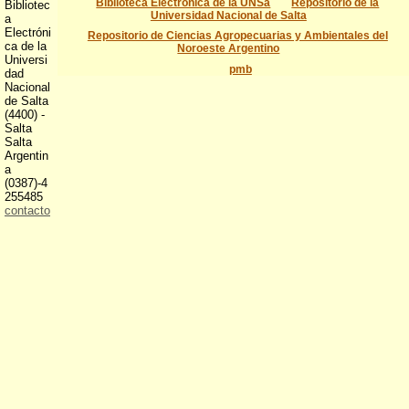
Biblioteca Electronica de la UNSa
Repositorio de la
Bibliotec
Universidad Nacional de Salta
a
Electróni
Repositorio de Ciencias Agropecuarias y Ambientales del
ca de la
Noroeste Argentino
Universi
pmb
dad
Nacional
de Salta
(4400) -
Salta
Salta
Argentin
a
(0387)-4
255485
contacto