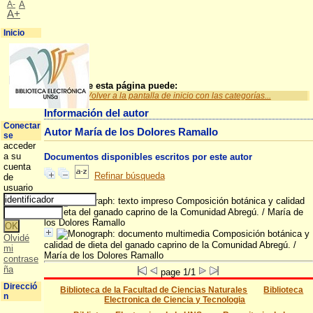
A-
A
A+
Inicio
A partir de esta página puede:
Volver a la pantalla de inicio con las categorías...
Información del autor
Conectar
Autor María de los Dolores Ramallo
se
acceder
a su
Documentos disponibles escritos por este autor
cuenta
Refinar búsqueda
de
usuario
Composición botánica y calidad
de dieta del ganado caprino de la Comunidad Abregú.
/ María de
los Dolores Ramallo
Composición botánica y
Olvidé
calidad de dieta del ganado caprino de la Comunidad Abregú.
/
mi
María de los Dolores Ramallo
contrase
ña
page 1/1
Direcció
Biblioteca de la Facultad de Ciencias Naturales
Biblioteca
n
Electronica de Ciencia y Tecnologia